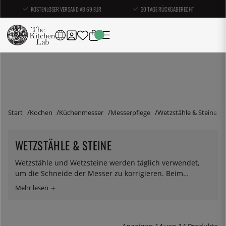
KOSTENLOSER VERSAND AB 69 EUR
30 TAGE RÜCKGABERECHT
Start
Kochen
Küchenmesser
Messerpflege
Wetzstähle & Steine
WETZSTÄHLE & STEINE
Wetzstähle und Wetzsteine werden täglich verwendet,
um die Schneide der Messer zu korrigieren. Beim
Schleifen der Messer mit einem Stahl geht es also nicht
darum, sie zu schärfen, sondern sie zu richten. Wenn ein
Messer verwendet wird, wird die Kante leicht gebogen;
Wenn Sie es kontinuierlich richten, bleibt das Messer