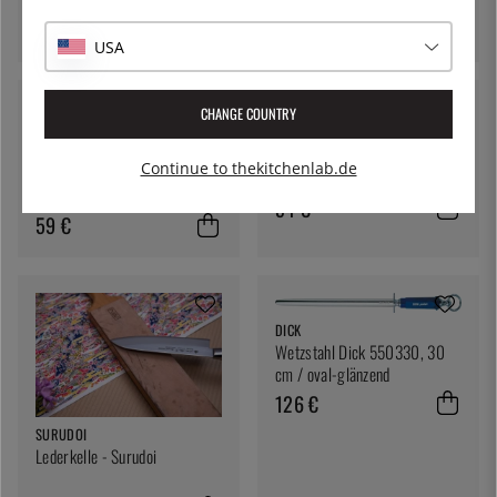
Red - Berkel
190 €
USA
CHANGE COUNTRY
VICTORINOX
MAC
Schneidstahl, ovales Profil,
Continue to thekitchenlab.de
Keramikspitzer, 21 cm - MAC
mittel
54 €
59 €
DICK
Wetzstahl Dick 550330, 30
cm / oval-glänzend
126 €
SURUDOI
Lederkelle - Surudoi