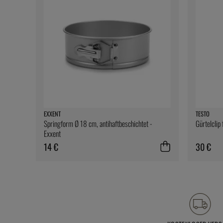
EXXENT
TESTO
Springform Ø 18 cm, antihaftbeschichtet -
Gürtelclip
Exxent
14 €
30 €