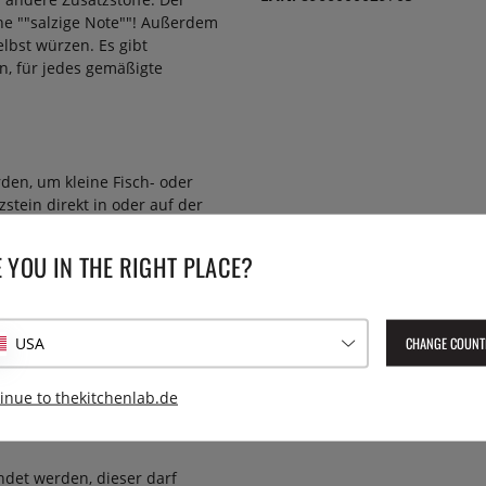
che ""salzige Note""! Außerdem
lbst würzen. Es gibt
n, für jedes gemäßigte
den, um kleine Fisch- oder
stein direkt in oder auf der
en und hält die Temperatur für
 YOU IN THE RIGHT PLACE?
CHANGE COUNT
USA
 einer niedrigen Temperatur.
rden und nach ca. 45 Minuten
inue to thekitchenlab.de
ndet werden, dieser darf