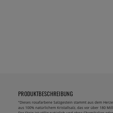
PRODUKTBESCHREIBUNG
"Dieses rosafarbene Salzgestein stammt aus dem Herze
aus 100% natürlichem Kristallsalz, das vor über 180 Mil
Der Stein ist völlig natürlich und ohne Chemikalien ode