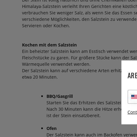
Himalaya-Salzstein verleiht Ihren Gerichten eine köstli
verbrauchen Sie weniger Salz, als wenn Sie das Essen se
verschiedene Möglichkeiten, den Salzstein zu verwende
Servieren oder Kochen.
Kochen mit dem Salzstein
Ein beheizter Salzstein kann am Esstisch verwendet wer
Fleischstücke zu garen. Für größere Stücke kann der Salz
Wärmequelle verwendet werden.
Der Salzstein kann auf verschiedene Arten erhitzt werd
ARE
etwa 20 Minuten.
BBQ/Gasgrill
Starten Sie das Erhitzen des Salzsteins mit
Nach 30 Minuten kann die Hitze erhöht we
Cont
ist der Stein einsatzbereit.
Ofen
Der Salzstein kann auch im Backofen verwe