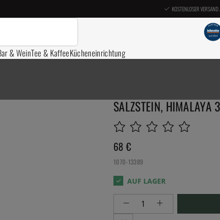
KOSTENLOSER VERSAND 
Bar & Wein
Tee & Kaffee
Kücheneinrichtung
SALZSTEIN, HIMALAYA 
68
€
1070-13389