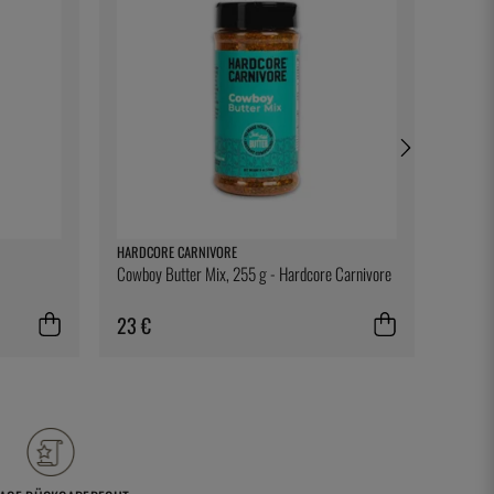
HARDCORE CARNIVORE
KASAI
Cowboy Butter Mix, 255 g - Hardcore Carnivore
Trageta
23 €
90 €