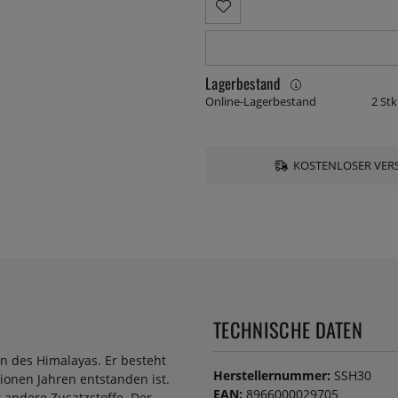
Lagerbestand
Online-Lagerbestand
2 Stk
KOSTENLOSER VERS
TECHNISCHE DATEN
n des Himalayas. Er besteht
Herstellernummer:
SSH30
lionen Jahren entstanden ist.
EAN:
8966000029705
r andere Zusatzstoffe. Der