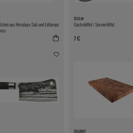
F
ÖSTLIN
illstein aus Himalaya-Salz und Lötlampe
Gastrolöffel / Servierlöffel
Boss
7 €
CULIMAT