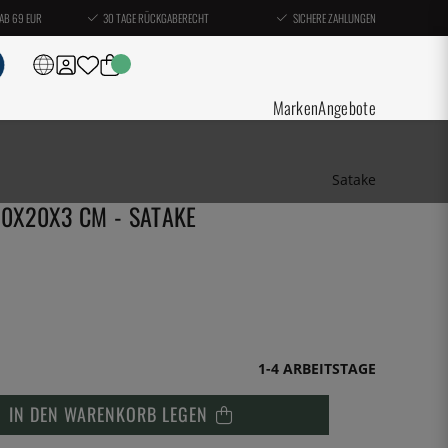
AB 69 EUR
30 TAGE RÜCKGABERECHT
SICHERE ZAHLUNGEN
Marken
Angebote
Satake
30X20X3 CM - SATAKE
1-4 ARBEITSTAGE
IN DEN WARENKORB LEGEN