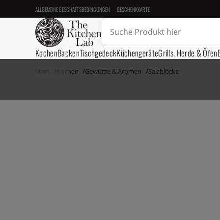
ALLGEMEINE GESCHÄFTSBEDINGUNGEN
GESCHENKKARTE
Kochen
Backen
Tischgedeck
Küchengeräte
Grills, Herde & Öfen
Start
Kochen
Gewürze & Aromen
Salzblöcke