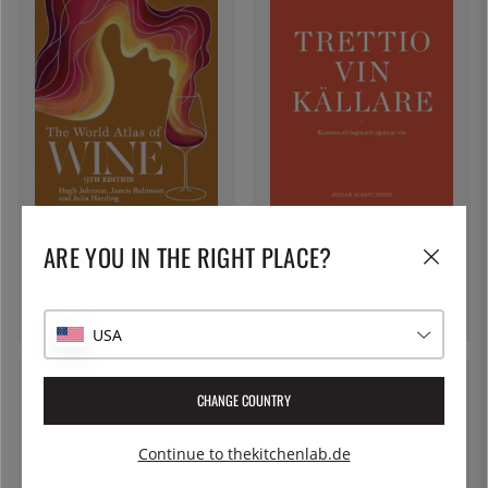
MITCHELL BEAZLEY
MILLHOUSE FÖRLAG
The World Atlas of Wine 9th
ARE YOU IN THE RIGHT PLACE?
Trettio Vinkällare : Konsten att
edition - Hugh Johnson
lagra och njuta av vin - Johan
67 €
Magnusson
67 €
USA
NEUHEITEN
NEUHEITEN
CHANGE COUNTRY
Continue to thekitchenlab.de