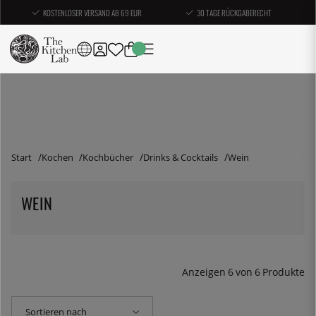
KOSTENLOSER VERSAND AB 69 EUR
30 TAGE RÜCKGABERECHT
Start
Kochen
Kochbücher
Drinks & Cocktails
Wein
WEIN
Anzeigen
6
von
6
Produkte
Sortieren nach